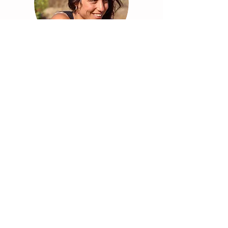
Celine Rodrigues
Distritos:
Faro, Odemira
Patrícia Lesage
Distrito:
Faro